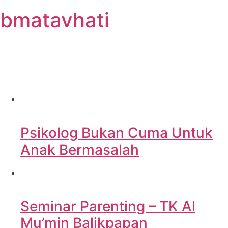
Skip
bmatavhati
to
content
Psikolog Bukan Cuma Untuk
Anak Bermasalah
Seminar Parenting – TK Al
Mu’min Balikpapan