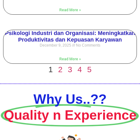
Read More »
Psikologi Industri dan Organisasi: Meningkatkan
Produktivitas dan Kepuasan Karyawan
December 9, 2025
No Comments
Read More »
1
2
3
4
5
Why Us..??
Quality n Experience