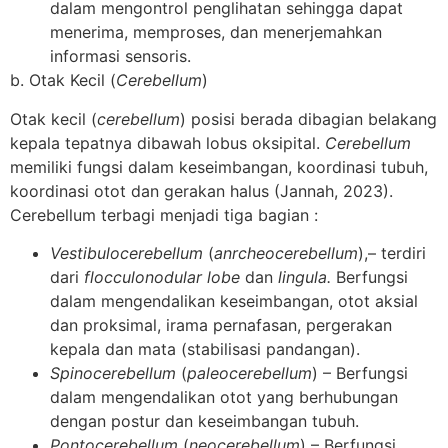
dalam mengontrol penglihatan sehingga dapat
menerima, memproses, dan menerjemahkan
informasi sensoris.
b. Otak Kecil (
Cerebellum
)
Otak kecil (
cerebellum
) posisi berada dibagian belakang
kepala tepatnya dibawah lobus oksipital.
Cerebellum
memiliki fungsi dalam keseimbangan, koordinasi tubuh,
koordinasi otot dan gerakan halus (Jannah, 2023).
Cerebellum terbagi menjadi tiga bagian :
Vestibulocerebellum
(
anrcheocerebellum
),– terdiri
dari
flocculonodular lobe
dan
lingula.
Berfungsi
dalam mengendalikan keseimbangan, otot aksial
dan proksimal, irama pernafasan, pergerakan
kepala dan mata (stabilisasi pandangan).
Spinocerebellum
(
paleocerebellum
) – Berfungsi
dalam mengendalikan otot yang berhubungan
dengan postur dan keseimbangan tubuh.
Pontocerebellum
(
neocerebellum
) – Berfungsi