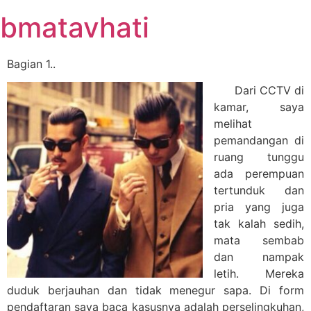
Skip
bmatavhati
to
content
Bagian 1..
Dari CCTV di
kamar, saya
melihat
pemandangan di
ruang tunggu
ada perempuan
tertunduk dan
pria yang juga
tak kalah sedih,
mata sembab
dan nampak
letih. Mereka
duduk berjauhan dan tidak menegur sapa. Di form
pendaftaran saya baca kasusnya adalah perselingkuhan,